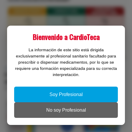
Bienvenido a CardioTeca
La información de este sitio está dirigida
exclusivamente al profesional sanitario facultado para
prescribir o dispensar medicamentos, por lo que se
requiere una formación especializada para su correcta
DIAPOSITIVAS AMILOIDOSIS
Protocolos actualizados para identificar y tratar la
interpretación.
miocardiopatía amiloide por transtiretina
EDITORES CARDIOTECA
05 FEB
Soy Profesional
No soy Profesional