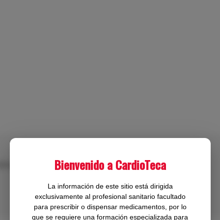
Bienvenido a CardioTeca
ficos. Gana visibilidad y participa.
La información de este sitio está dirigida
exclusivamente al profesional sanitario facultado
para prescribir o dispensar medicamentos, por lo
que se requiere una formación especializada para