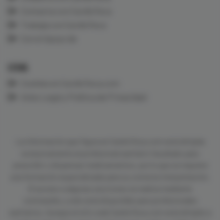
Contacta con CardioTeca
Trabaja con CardioTeca
Con el Apoyo de
LEGAL
Cookies en CardioTeca.com
Aviso Legal y Política de Privacidad
La información que figura en CardioTeca.com está dirigida
exclusivamente al profesional sanitario facultado para
prescribir o dispensar medicamentos, por lo que se requiere
una formación especializada para su correcta interpretación.
El acceso a algunas secciones se realiza mediante
contraseña, y sólo está disponible para profesionales
sanitarios. Aunque el sitio web CardioTeca.com está dirigido a