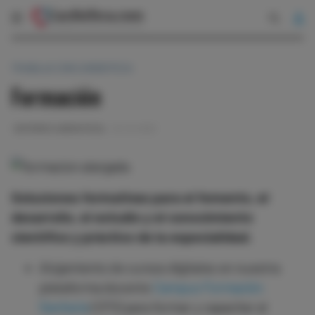
TRABAJA CON CARDIOTECA
Formación
EDITORES CARDIOTECA
02-10-2023
Soluciones formativas para el fomento, el
desarrollo, el estudio y el conocimiento
científico y práctico de la especialidad.
Alojamiento de cursos digitales en nuestra
plataforma docente
Campus Formación
Sanitaria
(CFS) para formar y capacitar al