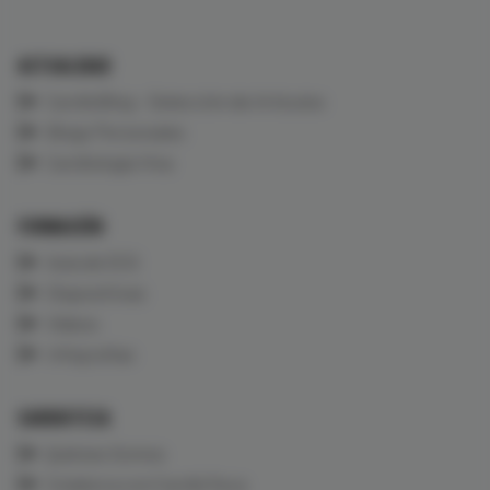
ACTUALIDAD
CardioBlog - Selección de Artículos
Blogs Personales
Cardiología Viva
FORMACIÓN
Aula de ECG
Diapositivas
Vídeos
Infografías
CARDIOTECA
Quiénes Somos
Colabora con CardioTeca