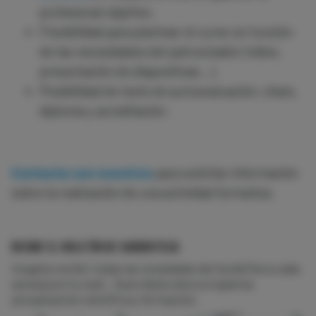
profesional objetivo.
Flexibilidad para plantear el curso en función
de las necesidades del patrocinador (vídeo,
presentación de diapositivas…).
Posibilidad de tests de autoevaluación, chats,
diploma y acreditación.
Contacta con nosotros
para solicitar información
sobre la realización de una actividad formativa.
RECIBE EL BOLETÍN DE CARDIOTECA
Imagina recibir todas las novedades de CardioTeca cada
semana en tu mail... Suscríbete ahora si quieres
actualización científica y formación.