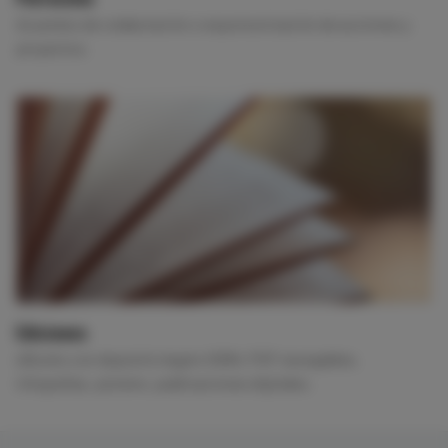
Acuerdos de colaboración o esponsorización de acciones y
proyectos.
Ediciones
eBooks con depósito legal e ISBN, PDF navegables,
infografías, pósters, publicaciones digitales.