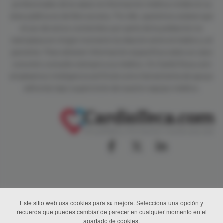
profesionales de la salud, la información médica visible en su
área pública es de libre acceso. Por ello, queremos aclarar que
el uso de estos contenidos por parte de la población no
reemplaza en ningún momento la relación entre el médico y el
paciente. Para obtener información específica sobre un caso
concreto consulte siempre a su médico. En CardioTeca.com
empleamos inteligencia artificial como herramienta de apoyo
editorial, bajo supervisión de nuestro equipo médico.
Este sitio web usa cookies para su mejora. Selecciona una opción y
recuerda que puedes cambiar de parecer en cualquier momento en el
apartado de cookies.