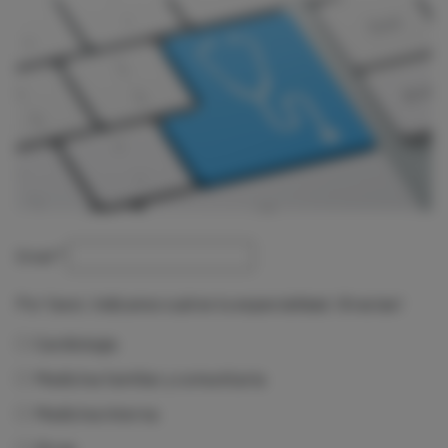
Email
*
Por favor, indícanos cuál es tu especialidad. ¡Gracias!
Cardiología
Medicina familiar y comunitaria
Medicina interna