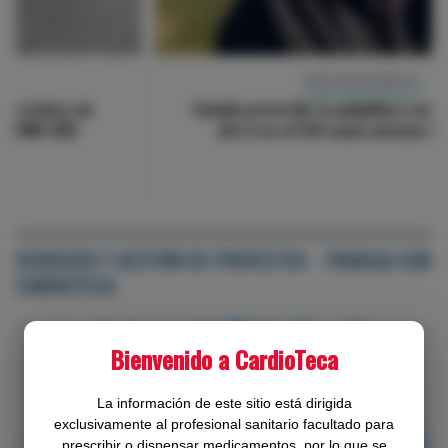
BLOG POLIPÍLDORA CV
Cuándo prescribir la polipíldora cardiovascular: el
alta tras el SCA como ventana terapéutica
SERVICIOS Y GESTIÓN DE PROYECTOS - TRABAJA CON
CARDIOTECA
Bienvenido a CardioTeca
La información de este sitio está dirigida
exclusivamente al profesional sanitario facultado para
prescribir o dispensar medicamentos, por lo que se