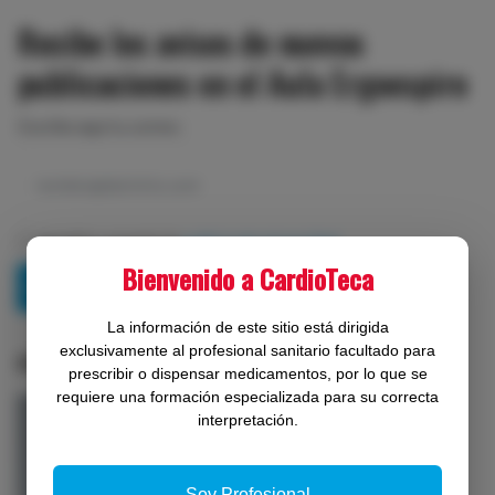
Recibe los avisos de nuevas
publicaciones en el Aula Ergoespiro
Escribe aquí tu correo:
He leído y acepto la
política de privacidad
Bienvenido a CardioTeca
La información de este sitio está dirigida
exclusivamente al profesional sanitario facultado para
COORDINADOR AULA ECG
prescribir o dispensar medicamentos, por lo que se
requiere una formación especializada para su correcta
interpretación.
Soy Profesional