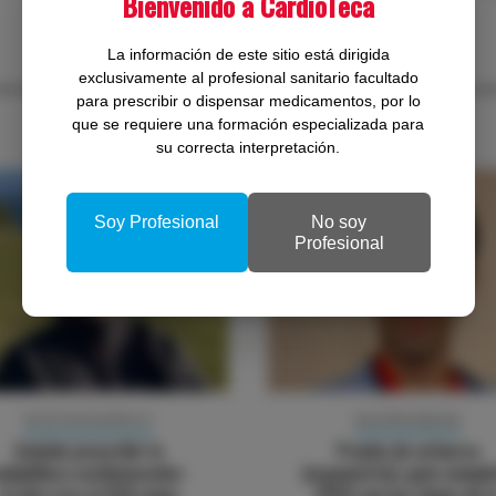
Bienvenido a CardioTeca
La información de este sitio está dirigida
exclusivamente al profesional sanitario facultado
para prescribir o dispensar medicamentos, por lo
que se requiere una formación especializada para
su correcta interpretación.
Soy Profesional
No soy
Profesional
ISQUEMIA/ANGINA
INTERVENCIONISMO/ESTRUCTU
Prueba de esfuerzo
Ensayo OPTIMAL: IVUS fre
rgometría): guía completa
a angiografía en la ICP d
2026 con las claves de la
tronco coronario izquier