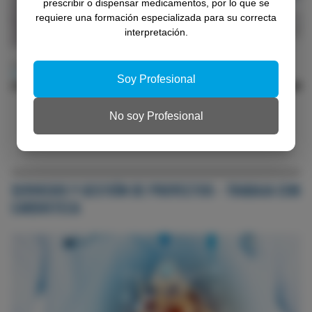
prescribir o dispensar medicamentos, por lo que se
requiere una formación especializada para su correcta
interpretación.
INFOGRAFÍAS CARDIOVASCULAR
Soy Profesional
Perfil lipídico completo en dislipemia mixta en una
infografía
No soy Profesional
SERVICIOS Y GESTIÓN DE PROYECTOS - TRABAJA CON
CARDIOTECA