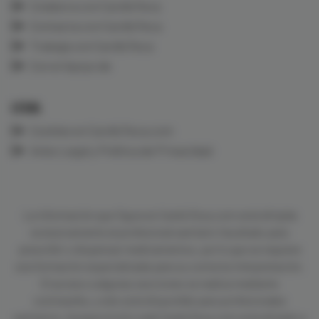
Colabora con CardioTeca
Contacta con CardioTeca
Trabaja con CardioTeca
Con el Apoyo de
LEGAL
Cookies en CardioTeca.com
Aviso Legal y Política de Privacidad
La información que figura en CardioTeca.com está dirigida
exclusivamente al profesional sanitario facultado para
prescribir o dispensar medicamentos, por lo que se requiere
una formación especializada para su correcta interpretación.
El acceso a algunas secciones se realiza mediante
contraseña, y sólo está disponible para profesionales
sanitarios. Aunque el sitio web CardioTeca.com está dirigido a