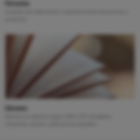
Patrocinio
Acuerdos de colaboración o esponsorización de acciones y
proyectos.
Ediciones
eBooks con depósito legal e ISBN, PDF navegables,
infografías, pósters, publicaciones digitales.