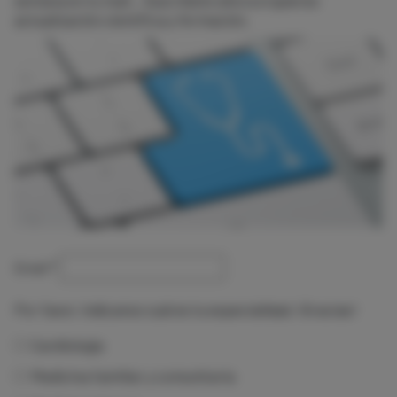
actualización científica y formación.
Email
*
Por favor, indícanos cuál es tu especialidad. ¡Gracias!
Cardiología
Medicina familiar y comunitaria