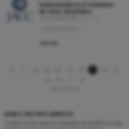
Cardiotoxicidad en el tratamiento
del cáncer ginecológico
SELECCIÓN DEL EDITOR
28-04-2023
SELECCIÓN DE ARTÍCULOS
LEER MÁS…
328
329
330
331
332
333
334
335
336
337
Página 333 de 431
RECIBE EL BOLETÍN DE CARDIOTECA
Imagina recibir todas las novedades de CardioTeca cada
semana en tu mail... Suscríbete ahora si quieres