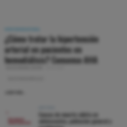
HIPERTENSIÓN ARTERIAL
¿Cómo tratar la hipertensión
arterial en pacientes en
hemodiálisis? Consenso AHA
SELECCIÓN DEL EDITOR
26-04-2023
SELECCIÓN DE ARTÍCULOS
LEER MÁS…
ARRITMIAS
Causas de muerte súbita en
adolescentes, población general y