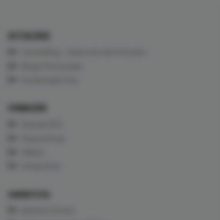
ACTUALIDAD
CardioBlog - Selección de Artículos
Blogs Personales
Cardiología Viva
FORMACIÓN
Aula de ECG
Diapositivas
Vídeos
Infografías
CARDIOTECA
Quiénes Somos