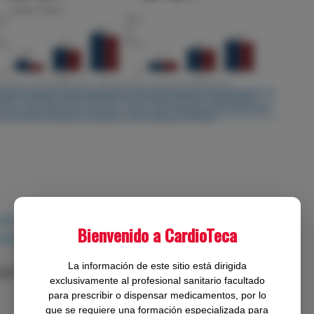
nd loop diuretic requirement in heart failure with
Bienvenido a CardioTeca
RAGON-HF trial.
La información de este sitio está dirigida
Ortiz Cortés
exclusivamente al profesional sanitario facultado
para prescribir o dispensar medicamentos, por lo
que se requiere una formación especializada para