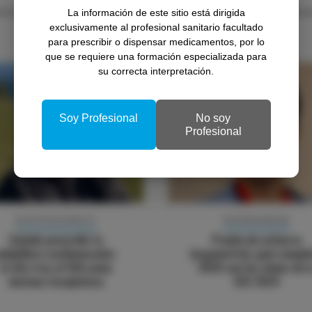
La información de este sitio está dirigida
exclusivamente al profesional sanitario facultado
para prescribir o dispensar medicamentos, por lo
que se requiere una formación especializada para
su correcta interpretación.
Soy Profesional
No soy
Profesional
ISQUEMIA/ANGINA
INTERVENCIONISMO/ESTRUCTU
Prueba de esfuerzo
Ensayo OPTIMAL: IVUS fre
rgometría): guía completa
a angiografía en la ICP d
2026 con las claves de la
tronco coronario izquier
ESC 2024