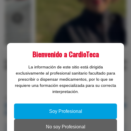
‹
›
Bienvenido a CardioTeca
BLOG POLIPÍLDORA CV
Cuándo prescribir la polipíldora cardiovascular: el
alta tras el SCA como ventana terapéutica
La información de este sitio está dirigida
exclusivamente al profesional sanitario facultado para
prescribir o dispensar medicamentos, por lo que se
requiere una formación especializada para su correcta
interpretación.
SERVICIOS Y GESTIÓN DE PROYECTOS - TRABAJA CON
CARDIOTECA
Soy Profesional
No soy Profesional