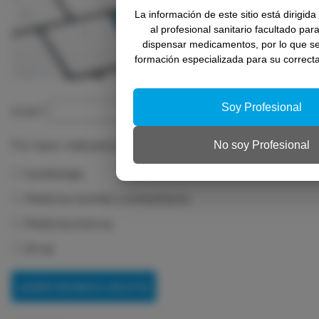
La información de este sitio está dirigid
al profesional sanitario facultado para
dispensar medicamentos, por lo que se
formación especializada para su correcta
Soy Profesional
Email
*
Por favor, indícanos cuál es tu especialidad. ¡Gracias!
No soy Profesional
Cardiología
Medicina familiar y comunitaria
Medicina interna
Otras