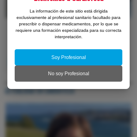
La información de este sitio está dirigida
exclusivamente al profesional sanitario facultado para
prescribir o dispensar medicamentos, por lo que se
¿Quieres registrarte en CardioTeca y poder
requiere una formación especializada para su correcta
descargar contenidos exclusivos?
interpretación.
Soy Profesional
QUIERO REGISTRARME COMO USUARIO
No soy Profesional
ACTUALIDAD EN CARDIOTECA