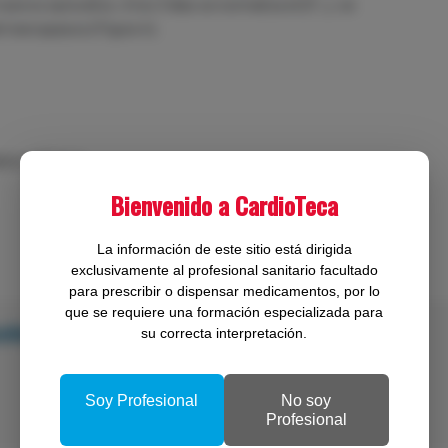
uevos episodios. A los 3 días se normaliza el QT, y se
el marcapasos (Figura 4).
ria a QT largo
Bienvenido a CardioTeca
La información de este sitio está dirigida
exclusivamente al profesional sanitario facultado
para prescribir o dispensar medicamentos, por lo
que se requiere una formación especializada para
poder descargar contenidos exclusivos?
su correcta interpretación.
Soy Profesional
No soy
Profesional