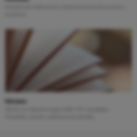
Acuerdos de colaboración o esponsorización de acciones y
proyectos.
Ediciones
eBooks con depósito legal e ISBN, PDF navegables,
infografías, pósters, publicaciones digitales.