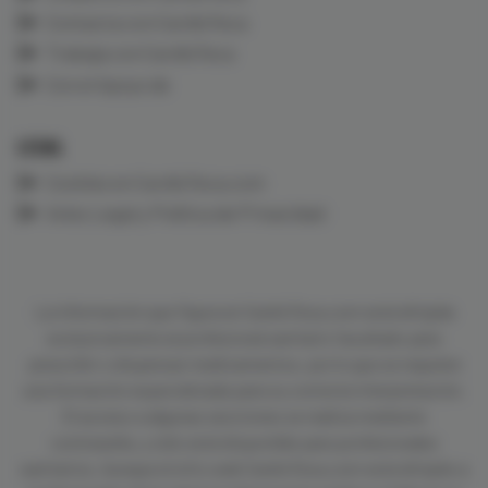
Contacta con CardioTeca
Trabaja con CardioTeca
Con el Apoyo de
LEGAL
Cookies en CardioTeca.com
Aviso Legal y Política de Privacidad
La información que figura en CardioTeca.com está dirigida
exclusivamente al profesional sanitario facultado para
prescribir o dispensar medicamentos, por lo que se requiere
una formación especializada para su correcta interpretación.
El acceso a algunas secciones se realiza mediante
contraseña, y sólo está disponible para profesionales
sanitarios. Aunque el sitio web CardioTeca.com está dirigido a