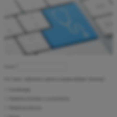
Email
*
Por favor, indícanos cuál es tu especialidad. ¡Gracias!
Cardiología
Medicina familiar y comunitaria
Medicina interna
Otras