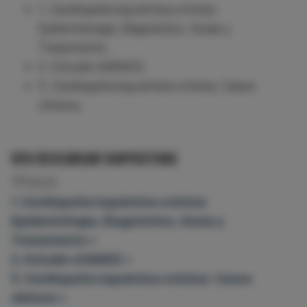
1. Cardiopatía isquémica crónica:
Epidemiología, Diagnóstico, Guías y
Tratamiento.
2. Estudio AVANCE.
3. Cardiopatía isquémica crónica: Casos
clínicos.
VER/DESCARGAR DIAPOSITIVAS
TÍTULO:
1. Cardiopatía isquémica crónica:
Epidemiología, Diagnóstico, Guías y
Tratamiento »
2. Estudio AVANCE »
3. Cardiopatía isquémica crónica: Casos
clínicos »