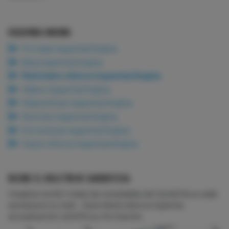
ISQUEMIA/ANGINA
Portada Isquemia/Angina
Blog Isquemia/Angina
Materiales clínicos Isquemia/Angina
Vídeos Isquemia/Angina
Diapositivas Isquemia/Angina
Noticias Isquemia/Angina
Entrevistas Isquemia/Angina
Casos clínicos Isquemia/Angina
RECIBE EL BOLETÍN DE CARDIOTECA
Imagina recibir todas las novedades de CardioTeca cada
semana en tu mail... Suscríbete ahora si quieres
actualización científica y formación.