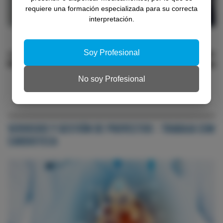
requiere una formación especializada para su correcta
interpretación.
BLOG POLIPÍLDORA CV
Cuándo prescribir la polipíldora cardiovascular: el
Soy Profesional
alta tras el SCA como ventana terapéutica
No soy Profesional
SERVICIOS Y GESTIÓN DE PROYECTOS - TRABAJA CON
CARDIOTECA