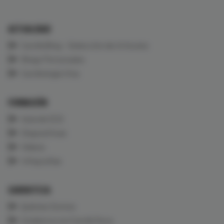
ACTUALIDAD
CardioBlog - Selección de Artículos
Blogs Personales
Cardiología Viva
FORMACIÓN
Aula de ECG
Diapositivas
Vídeos
Infografías
CARDIOTECA
Quiénes Somos
Colabora con CardioTeca