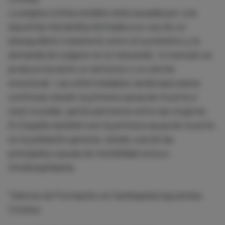
La angina crónica estable está causada por una
isquemia miocárdica derivada a su vez de un
desequilibrio transitorio entre el suministro y la
demanda de oxígeno en el miocardio. A menudo se
produce durante un esfuerzo o un estrés
emocional. Las enfermedades cardiovasculares
continúan siendo la primera causa de muerte a
nivel mundial, particularmente entre las mujeres.
En España también son la primera causa de muerte
en la población general, siendo una de las
principales causas de morbilidad extra e
intrahospitalaria.
Talleres de Formación en Cardiopatía Isquémica
Crónica: