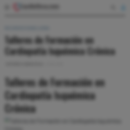
RECURSOS RANOLAZINA
Talleres de Formación en
Cardiopatía Isquémica Crónica
EDITORES CARDIOTECA
13-04-2013
Talleres de Formación en
Cardiopatía Isquémica
Crónica