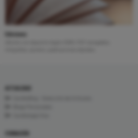
Ediciones
eBooks con depósito legal e ISBN, PDF navegables,
infografías, pósters, publicaciones digitales.
ACTUALIDAD
CardioBlog - Selección de Artículos
Blogs Personales
Cardiología Viva
FORMACIÓN