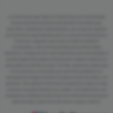
La información que figura en CardioTeca.com está dirigida
exclusivamente al profesional sanitario facultado para
prescribir o dispensar medicamentos, por lo que se requiere
una formación especializada para su correcta interpretación.
El acceso a algunas secciones se realiza mediante
contraseña, y sólo está disponible para profesionales
sanitarios. Aunque el sitio web CardioTeca.com está dirigido a
profesionales de la salud, la información médica visible en su
área pública es de libre acceso. Por ello, queremos aclarar que
el uso de estos contenidos por parte de la población no
reemplaza en ningún momento la relación entre el médico y el
paciente. Para obtener información específica sobre un caso
concreto consulte siempre a su médico. En CardioTeca.com
empleamos inteligencia artificial como herramienta de apoyo
editorial, bajo supervisión de nuestro equipo médico.