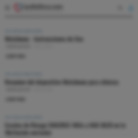
RECURSOS WATCHMAN
Watchman - Instrucciones de Uso
RAMÓN BOVER
29-12-2012
LEER MÁS:
RECURSOS WATCHMAN
Resumen del dispositivo Watchman para clínicos
RAMÓN BOVER
28-12-2012
LEER MÁS:
RECURSOS WATCHMAN
Escalas de Riesgo CHA2DS2-VASc y HAS-BLED en la
fibrilación auricular