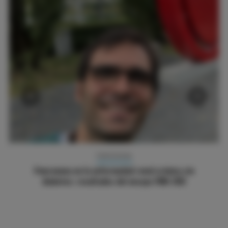
‹
›
BLOG POLIPÍLDORA CV
Cuándo prescribir la polipíldora cardiovascular: el
alta tras el SCA como ventana terapéutica