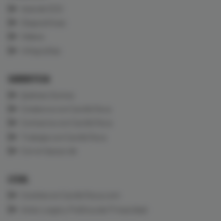
Aula de ECG
Diapositivas
Vídeos
Infografías
CARDIOTECA
Quiénes Somos
Colabora con CardioTeca
Contacta con CardioTeca
Trabaja con CardioTeca
Con el Apoyo de
LEGAL
Cookies en CardioTeca.com
Aviso Legal y Política de Privacidad