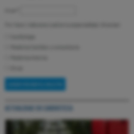
Email
*
Por favor, indícanos cuál es tu especialidad. ¡Gracias!
Cardiología
Medicina familiar y comunitaria
Medicina interna
Otras
ACTUALIDAD EN CARDIOTECA