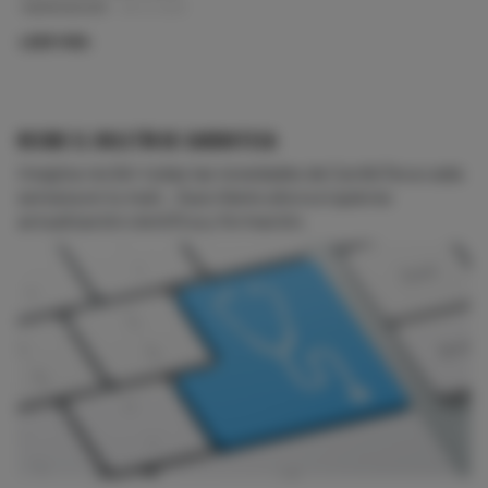
RAMÓN BOVER
28-12-2012
LEER MÁS:
RECIBE EL BOLETÍN DE CARDIOTECA
Imagina recibir todas las novedades de CardioTeca cada
semana en tu mail... Suscríbete ahora si quieres
actualización científica y formación.