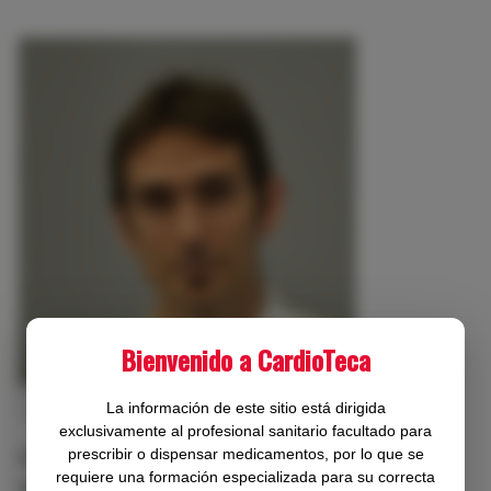
Bienvenido a CardioTeca
Xabier Arana Achaga
La información de este sitio está dirigida
exclusivamente al profesional sanitario facultado para
Graduado en Medicina por la Universidad del País
prescribir o dispensar medicamentos, por lo que se
requiere una formación especializada para su correcta
Vasco. Especialista en Cardiología por el Hospital