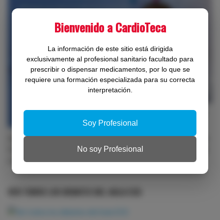
Bienvenido a CardioTeca
La información de este sitio está dirigida
exclusivamente al profesional sanitario facultado para
prescribir o dispensar medicamentos, por lo que se
requiere una formación especializada para su correcta
interpretación.
Soy Profesional
Domina la interpretación del electrocardiograma con el
Curso ECG más completo. Desde los fundamentos hasta
No soy Profesional
casos clínicos reales.
VER TODOS LOS DEBATES DEL AULA ECG