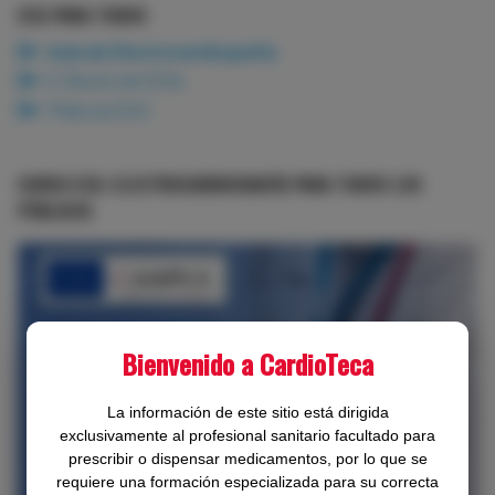
ECG PARA TODOS
Aula de Electrocardiografía
E-Books de ECGs
Píldoras ECG
CURSO ECG: ELECTROCARDIOGRAFÍA PARA TODOS LOS
PÚBLICOS
Bienvenido a CardioTeca
La información de este sitio está dirigida
exclusivamente al profesional sanitario facultado para
prescribir o dispensar medicamentos, por lo que se
requiere una formación especializada para su correcta