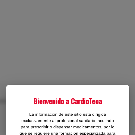
Bienvenido a CardioTeca
ficos. Gana visibilidad y participa.
La información de este sitio está dirigida
exclusivamente al profesional sanitario facultado
para prescribir o dispensar medicamentos, por lo
que se requiere una formación especializada para