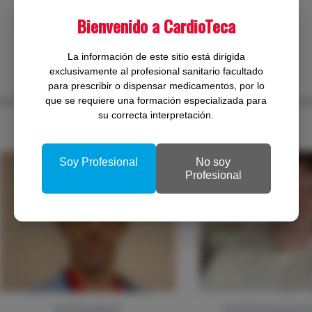
Bienvenido a CardioTeca
La información de este sitio está dirigida
exclusivamente al profesional sanitario facultado
para prescribir o dispensar medicamentos, por lo
que se requiere una formación especializada para
su correcta interpretación.
Soy Profesional
No soy
Profesional
ISQUEMIA/ANGINA
INTERVENCIONISMO/ESTRUCTU