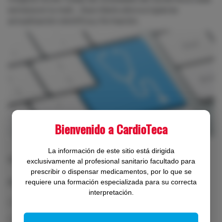
semana en tu mail... Suscríbete ahora si quieres
actualización científica y formación.
Bienvenido a CardioTeca
La información de este sitio está dirigida
Email
*
exclusivamente al profesional sanitario facultado para
prescribir o dispensar medicamentos, por lo que se
Por favor, indícanos cuál es tu especialidad. ¡Gracias!
requiere una formación especializada para su correcta
interpretación.
Cardiología
Medicina familiar y comunitaria