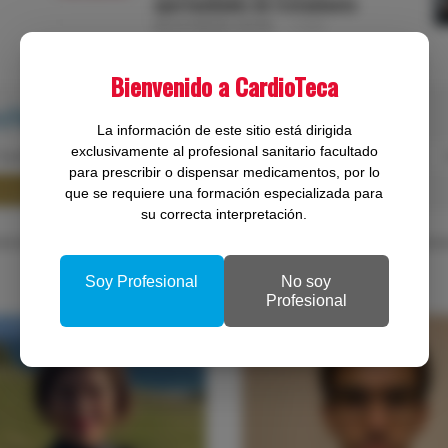
oportunidades de tratamiento
SELECCIÓN DEL EDITOR
14 MAR
Bienvenido a CardioTeca
y Especialidad
La información de este sitio está dirigida
exclusivamente al profesional sanitario facultado
 Cardiaca
Lípidos
Diabetes
HTA
HAP
Card. Clínica
para prescribir o dispensar medicamentos, por lo
Interna
Endocrinología
Nefrología
Cirugía Cardiaca
que se requiere una formación especializada para
su correcta interpretación.
Soy Profesional
No soy
Profesional