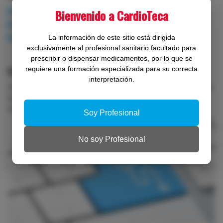
Aula de Electrocardiografía
Bienvenido a CardioTeca
E-Books de ECGs
Píldoras ECG
La información de este sitio está dirigida
exclusivamente al profesional sanitario facultado para
prescribir o dispensar medicamentos, por lo que se
requiere una formación especializada para su correcta
RECIBE EL BOLETÍN DE CARDIOTECA
interpretación.
Imagina recibir todas las novedades de CardioTeca cada
semana en tu mail... Suscríbete ahora si quieres
actualización científica y formación.
Soy Profesional
No soy Profesional