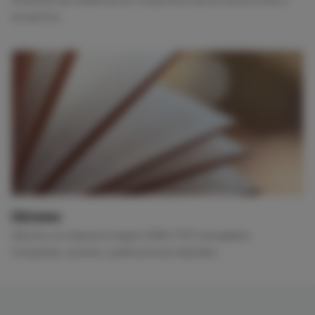
proyectos.
Ediciones
eBooks con depósito legal e ISBN, PDF navegables,
infografías, pósters, publicaciones digitales.