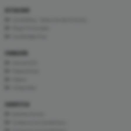
ACTUALIDAD
CardioBlog - Selección de Artículos
Blogs Personales
Cardiología Viva
FORMACIÓN
Aula de ECG
Diapositivas
Vídeos
Infografías
CARDIOTECA
Quiénes Somos
Colabora con CardioTeca
Contacta con CardioTeca