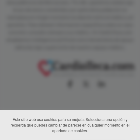
área pública es de libre acceso. Por ello, queremos aclarar que
el uso de estos contenidos por parte de la población no
reemplaza en ningún momento la relación entre el médico y el
paciente. Para obtener información específica sobre un caso
concreto consulte siempre a su médico. En CardioTeca.com
empleamos inteligencia artificial como herramienta de apoyo
editorial, bajo supervisión de nuestro equipo médico.
Este sitio web usa cookies para su mejora. Selecciona una opción y
recuerda que puedes cambiar de parecer en cualquier momento en el
apartado de cookies.