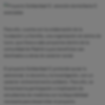
Para ello, cuenta con la colaboración de la
fundación La Semilla, una organización sin ánimo de
lucro, que lleva a cabo proyectos dentro de la
comunidad de Madrid cuyos beneficios van
destinados a obras de carácter social.
El proyecto Solidaridad IC pretende aunar lo
asistencial, lo docente y la investigación, con un
carácter eminentemente solidario. Para ello, se
fomentará la participación e implicación de
estudiantes de medicina con la disponibilidad
necesaria para desarrollar el proyecto.