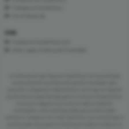
Trabaja con CardioTeca
Con el Apoyo de
LEGAL
Cookies en CardioTeca.com
Aviso Legal y Política de Privacidad
La información que figura en CardioTeca.com está dirigida
exclusivamente al profesional sanitario facultado para
prescribir o dispensar medicamentos, por lo que se requiere
una formación especializada para su correcta interpretación.
El acceso a algunas secciones se realiza mediante
contraseña, y sólo está disponible para profesionales
sanitarios. Aunque el sitio web CardioTeca.com está dirigido a
profesionales de la salud, la información médica visible en su