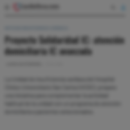
NOTICIAS INSUFICIENCIA CARDIACA
Proyecto Solidaridad IC: atención
domiciliaria IC avanzada
LAURA CALPE BERDIEL
13-04-2016
La Unidad de insuficiencia cardiaca del Hospital
Clínico Universitario San Carlos (HCSC), prepara
una iniciativa para complementar la actividad
habitual de la unidad con un programa de atención
domiciliaria a pacientes seleccionados.