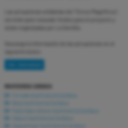
Las actuaciones solidarias del “Circus Magníficus”,
servirán para recaudar fondos para el proyecto y
están organizadas por La Semilla.
Descarga la información de las actuaciones en el
siguiente botón.
VER / DESCARGAR
INSUFICIENCIA CARDIACA
Portada Insuficiencia Cardiaca
Blog Insuficiencia Cardiaca
Materiales clínicos Insuficiencia Cardiaca
Vídeos Insuficiencia Cardiaca
Diapositivas Insuficiencia Cardiaca