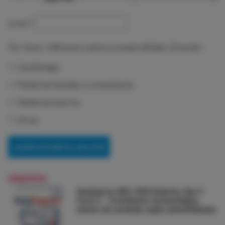
Email
*
Por favor, indícanos cuál es tu especialidad. ¡Gracias!
Cardiología
Medicina familiar y comunitaria
Medicina interna
Otras
GUÍAEXPRESS
GuíaExpress NICE 2026 Diabetes tipo 2:
Parte 2 - Tratamiento farmacológico
inicial y de escalada según comorbilidades