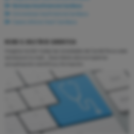
Noticias Insuficiencia Cardiaca
Entrevistas Insuficiencia Cardiaca
Casos clínicos Insuf. Cardiaca
RECIBE EL BOLETÍN DE CARDIOTECA
Imagina recibir todas las novedades de CardioTeca cada
semana en tu mail... Suscríbete ahora si quieres
actualización científica y formación.