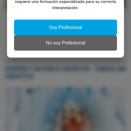
requiere una formación especializada para su correcta
interpretación.
ISQUEMIA/ANGINA
Prueba de esfuerzo (ergometría): guía completa
Soy Profesional
2026 con las claves de la ESC 2024
No soy Profesional
SERVICIOS Y GESTIÓN DE PROYECTOS - TRABAJA CON
CARDIOTECA