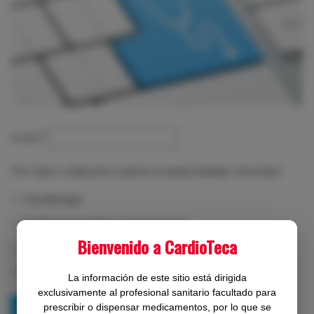
Email
*
Por favor, indícanos cuál es tu especialidad. ¡Gracias!
Cardiología
Medicina familiar y comunitaria
Bienvenido a CardioTeca
Medicina interna
Otras
La información de este sitio está dirigida
exclusivamente al profesional sanitario facultado para
prescribir o dispensar medicamentos, por lo que se