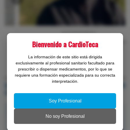
BLOG POLIPÍLDORA CV
Cuándo prescribir la polipíldora cardiovascular: el
Bienvenido a CardioTeca
alta tras el SCA como ventana terapéutica
La información de este sitio está dirigida
exclusivamente al profesional sanitario facultado para
prescribir o dispensar medicamentos, por lo que se
requiere una formación especializada para su correcta
interpretación.
SERVICIOS Y GESTIÓN DE PROYECTOS - TRABAJA CON
CARDIOTECA
Soy Profesional
No soy Profesional