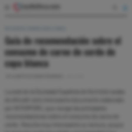
RECURSOS CARDIOLOGÍA CLÍNICA
Guía de recomendación sobre el
consumo de carne de cerdo de
capa blanca
DR. ALBERTO ESTEBAN FERNÁNDEZ
09-11-2016
La web de la Sociedad Española de Nutrición acaba
de difundir este interesante documento elaborado
por INTERPORC, que recoge las principales
recomendaciones sobre el consumo de carne de
cerdo. Resulta muy interesante su lectura, ya que