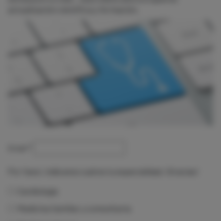
actualización científica y formación.
Email
*
Por favor, indícanos cuál es tu especialidad. ¡Gracias!
Cardiología
Medicina familiar y comunitaria