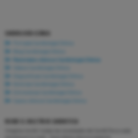
CARDIOLOGÍA CLÍNICA
Portada Cardiología Clínica
Blog Cardiología Clínica
Materiales clínicos Cardiología Clínica
Vídeos Cardiología Clínica
Diapositivas Cardiología Clínica
Noticias Cardiología Clínica
Entrevistas Cardiología Clínica
Casos clínicos Cardiología Clínica
RECIBE EL BOLETÍN DE CARDIOTECA
Imagina recibir todas las novedades de CardioTeca cada
semana en tu mail... Suscríbete ahora si quieres