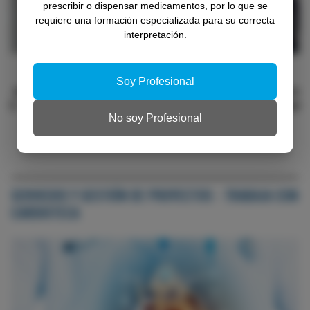
prescribir o dispensar medicamentos, por lo que se
requiere una formación especializada para su correcta
interpretación.
BLOG POLIPÍLDORA CV
Soy Profesional
Cuándo prescribir la polipíldora cardiovascular: el
alta tras el SCA como ventana terapéutica
No soy Profesional
SERVICIOS Y GESTIÓN DE PROYECTOS - TRABAJA CON
CARDIOTECA