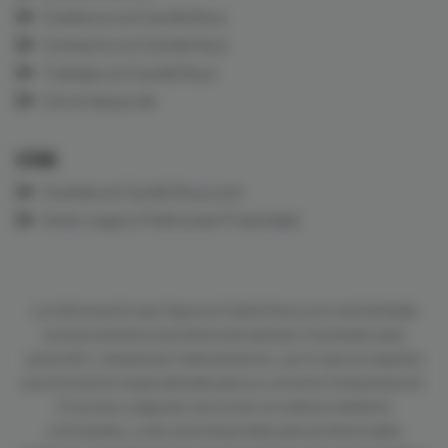
Colabora con CardioTeca
Contacta con CardioTeca
Trabaja con CardioTeca
Con el Apoyo de
LEGAL
Cookies en CardioTeca.com
Aviso Legal y Política de Privacidad
La información que figura en CardioTeca.com está dirigida
exclusivamente al profesional sanitario facultado para
prescribir o dispensar medicamentos, por lo que se requiere
una formación especializada para su correcta interpretación.
El acceso a algunas secciones se realiza mediante
contraseña, y sólo está disponible para profesionales