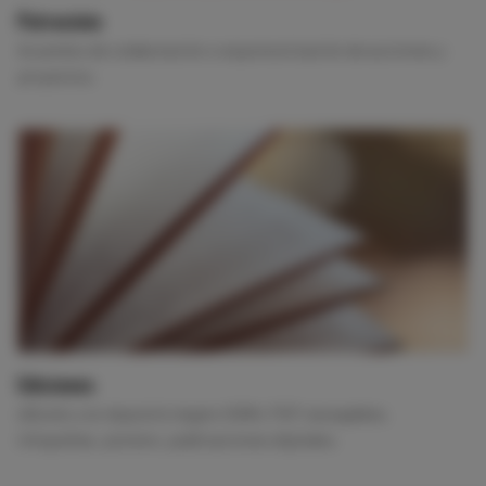
Patrocinio
Acuerdos de colaboración o esponsorización de acciones y
proyectos.
Ediciones
eBooks con depósito legal e ISBN, PDF navegables,
infografías, pósters, publicaciones digitales.