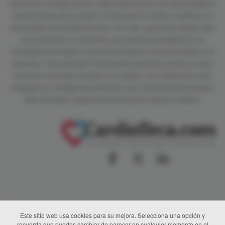
sanitarios. Aunque el sitio web CardioTeca.com está dirigido a
profesionales de la salud, la información médica visible en su
área pública es de libre acceso. Por ello, queremos aclarar que
el uso de estos contenidos por parte de la población no
reemplaza en ningún momento la relación entre el médico y el
paciente. Para obtener información específica sobre un caso
concreto consulte siempre a su médico. En CardioTeca.com
empleamos inteligencia artificial como herramienta de apoyo
editorial, bajo supervisión de nuestro equipo médico.
Este sitio web usa cookies para su mejora. Selecciona una opción y
recuerda que puedes cambiar de parecer en cualquier momento en el