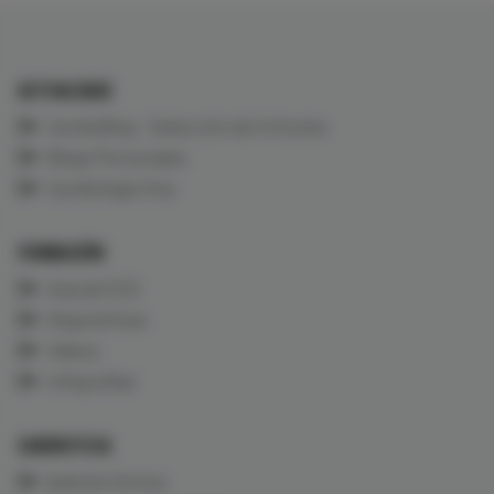
ACTUALIDAD
CardioBlog - Selección de Artículos
Blogs Personales
Cardiología Viva
FORMACIÓN
Aula de ECG
Diapositivas
Vídeos
Infografías
CARDIOTECA
Quiénes Somos