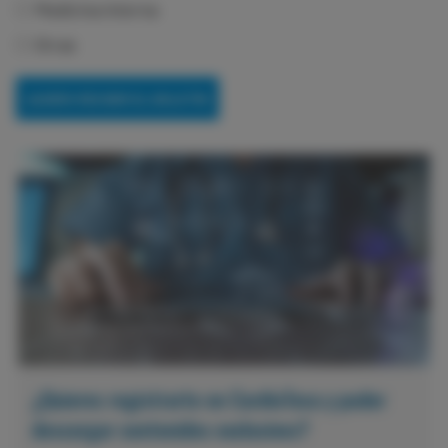
Medicina interna
Otras
¿Quieres registrarte en CardioTeca y poder
descargar contenidos exclusivos?