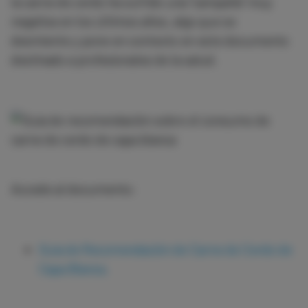
la carne de cerdo ha sufrido una "campaña" muy
negativa en los últimos años, algo que se
desmiente y pone en contexto en este documento
destinado a profesionales de la salud.
Accede al documento:
Guía de Recomendación de Carne de Cerdo de
Capa Blanca.