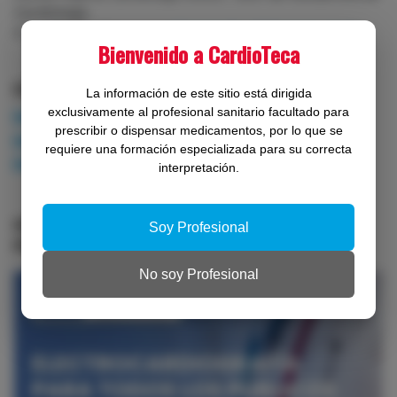
Cardiología.
Consulta Dr. Higueras en
Doctoralia
.
@HiguerasJavier
Bienvenido a CardioTeca
ECG PARA TODOS
La información de este sitio está dirigida
exclusivamente al profesional sanitario facultado para
Aula de Electrocardiografía
prescribir o dispensar medicamentos, por lo que se
E-Books de ECGs
requiere una formación especializada para su correcta
Píldoras ECG
interpretación.
CURSO ECG: ELECTROCARDIOGRAFÍA PARA TODOS LOS
Soy Profesional
PÚBLICOS
No soy Profesional