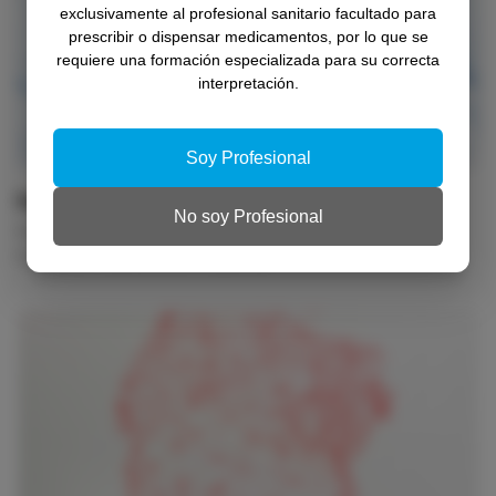
exclusivamente al profesional sanitario facultado para
prescribir o dispensar medicamentos, por lo que se
requiere una formación especializada para su correcta
interpretación.
Soy Profesional
Formación
No soy Profesional
Cursos online, con certificado de asistencia y acreditados.
Formación cuándo y cómo quieras.