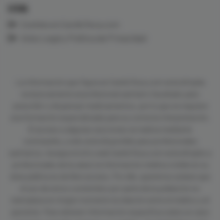
LEGAL
Cookies en CardioTeca.com
Aviso Legal y Política de Privacidad
La información que figura en CardioTeca.com está dirigida
exclusivamente al profesional sanitario facultado para
prescribir o dispensar medicamentos, por lo que se requiere
una formación especializada para su correcta interpretación.
El acceso a algunas secciones se realiza mediante
contraseña, y sólo está disponible para profesionales
sanitarios. Aunque el sitio web CardioTeca.com está dirigido a
profesionales de la salud, la información médica visible en su
área pública es de libre acceso. Por ello, queremos aclarar que
el uso de estos contenidos por parte de la población no
reemplaza en ningún momento la relación entre el médico y el
paciente. Para obtener información específica sobre un caso