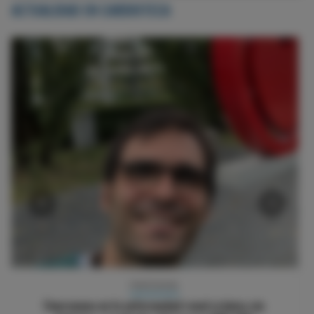
ACTUALIDAD EN CARDIOTECA
‹
›
BLOG POLIPÍLDORA CV
Cuándo prescribir la polipíldora cardiovascular: el