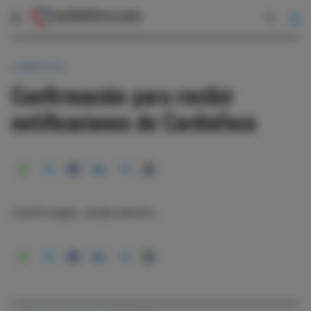
CARDIOTECA
Confirmación para recibir
notificaciones de CardioTeca
Confirmado, estás dentro.