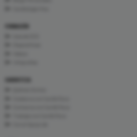
Cardiología Viva
FORMACIÓN
Aula de ECG
Diapositivas
Vídeos
Infografías
CARDIOTECA
Quiénes Somos
Colabora con CardioTeca
Contacta con CardioTeca
Trabaja con CardioTeca
Con el Apoyo de