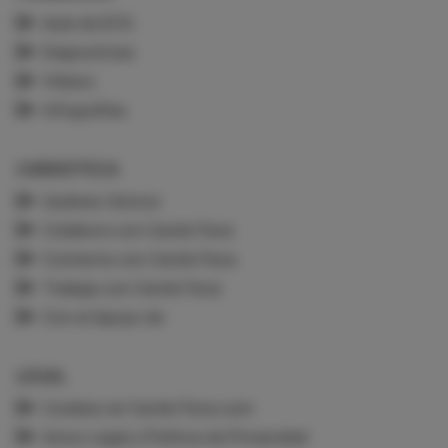
Aula de ECG
Diapositivas
Vídeos
Infografías
CARDIOTECA
Quiénes Somos
Colabora con CardioTeca
Contacta con CardioTeca
Trabaja con CardioTeca
Con el Apoyo de
LEGAL
Cookies en CardioTeca.com
Aviso Legal y Política de Privacidad