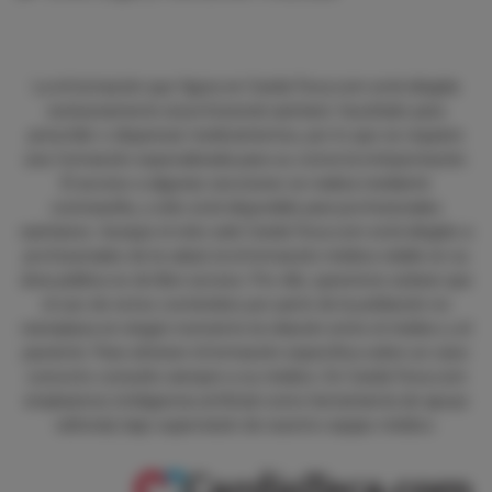
La información que figura en CardioTeca.com está dirigida
exclusivamente al profesional sanitario facultado para
prescribir o dispensar medicamentos, por lo que se requiere
una formación especializada para su correcta interpretación.
El acceso a algunas secciones se realiza mediante
contraseña, y sólo está disponible para profesionales
sanitarios. Aunque el sitio web CardioTeca.com está dirigido a
profesionales de la salud, la información médica visible en su
área pública es de libre acceso. Por ello, queremos aclarar que
el uso de estos contenidos por parte de la población no
reemplaza en ningún momento la relación entre el médico y el
paciente. Para obtener información específica sobre un caso
concreto consulte siempre a su médico. En CardioTeca.com
empleamos inteligencia artificial como herramienta de apoyo
editorial, bajo supervisión de nuestro equipo médico.