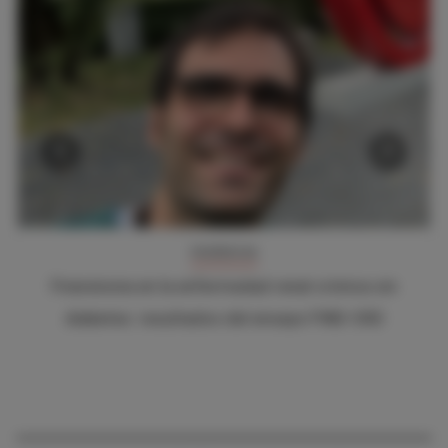
‹
›
BLOG POLIPÍLDORA CV
ónica sin
Cuándo prescribir la polipíldora
IND-CKD
cardiovascular: el alta tras el SCA c
ventana terapéutica