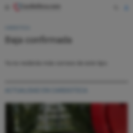
CARDIOTECA
Baja confirmada
Ya no recibirás más correos de este tipo.
ACTUALIDAD EN CARDIOTECA