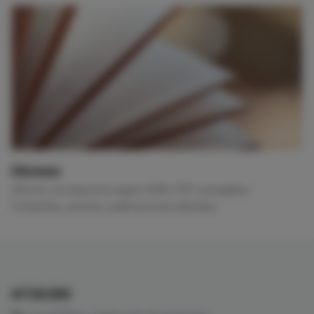
Ediciones
eBooks con depósito legal e ISBN, PDF navegables,
infografías, pósters, publicaciones digitales.
ACTUALIDAD