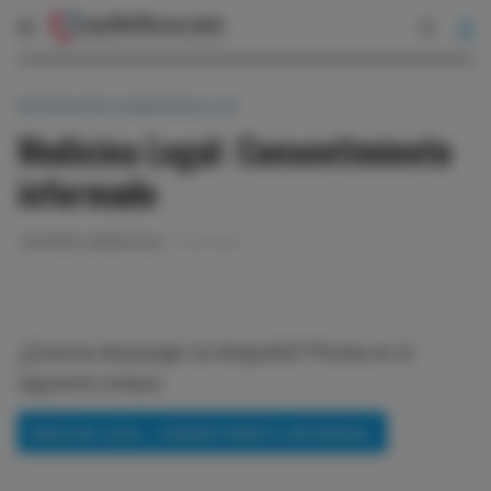
INFOGRAFÍAS CARDIOVASCULAR
Medicina Legal: Consentimiento
informado
EDITORES CARDIOTECA
13-04-2023
¿Quieres descargar la infografía? Pincha en el
siguiente enlace.
MEDICINA LEGAL: CONSENTIMIENTO INFORMADO.