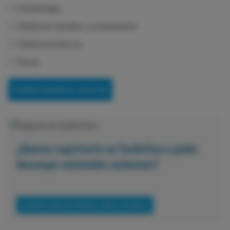
Cardiología
Medicina familiar y comunitaria
Medicina interna
Otras
¿Quieres registrarte en CardioTeca y poder
descargar contenidos exclusivos?
QUIERO REGISTRARME COMO USUARIO