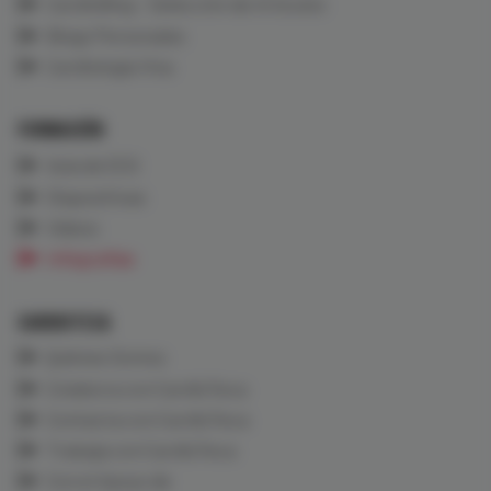
CardioBlog - Selección de Artículos
Blogs Personales
Cardiología Viva
FORMACIÓN
Aula de ECG
Diapositivas
Vídeos
Infografías
CARDIOTECA
Quiénes Somos
Colabora con CardioTeca
Contacta con CardioTeca
Trabaja con CardioTeca
Con el Apoyo de