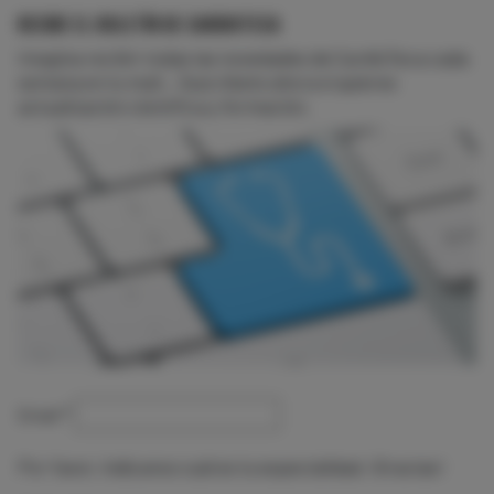
RECIBE EL BOLETÍN DE CARDIOTECA
Imagina recibir todas las novedades de CardioTeca cada
semana en tu mail... Suscríbete ahora si quieres
actualización científica y formación.
Email
*
Por favor, indícanos cuál es tu especialidad. ¡Gracias!