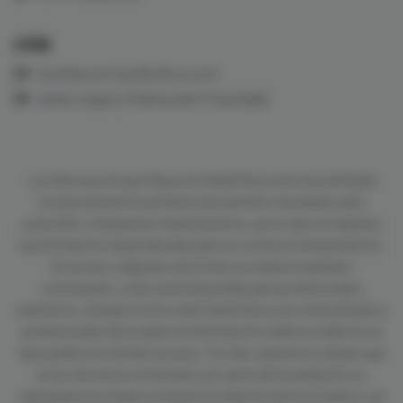
LEGAL
Cookies en CardioTeca.com
Aviso Legal y Política de Privacidad
La información que figura en CardioTeca.com está dirigida
exclusivamente al profesional sanitario facultado para
prescribir o dispensar medicamentos, por lo que se requiere
una formación especializada para su correcta interpretación.
El acceso a algunas secciones se realiza mediante
contraseña, y sólo está disponible para profesionales
sanitarios. Aunque el sitio web CardioTeca.com está dirigido a
profesionales de la salud, la información médica visible en su
área pública es de libre acceso. Por ello, queremos aclarar que
el uso de estos contenidos por parte de la población no
reemplaza en ningún momento la relación entre el médico y el