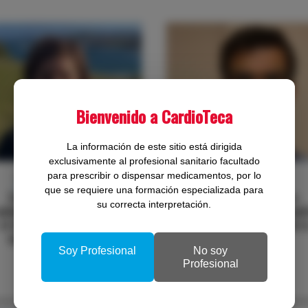
Bienvenido a CardioTeca
La información de este sitio está dirigida
exclusivamente al profesional sanitario facultado
para prescribir o dispensar medicamentos, por lo
ISQUEMIA/ANGINA
INTERVENCIONISMO/ESTR
que se requiere una formación especializada para
Prueba de esfuerzo
Ensayo OPTIMAL: IVUS
su correcta interpretación.
(ergometría): guía completa
a angiografía en la I
2026 con las claves de la
tronco coronario izq
ESC 2024
Soy Profesional
No soy
Profesional